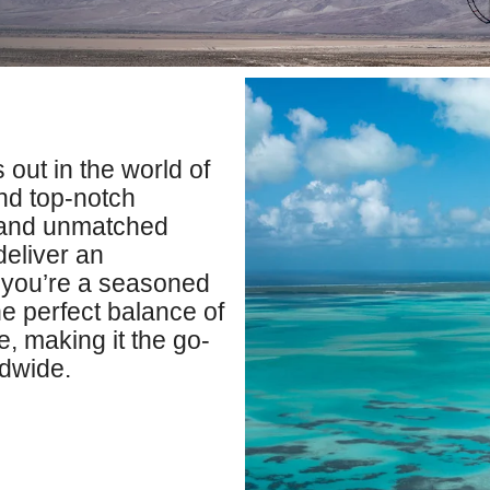
ut in the world of
nd top-notch
s and unmatched
deliver an
r you’re a seasoned
the perfect balance of
, making it the go-
ldwide.