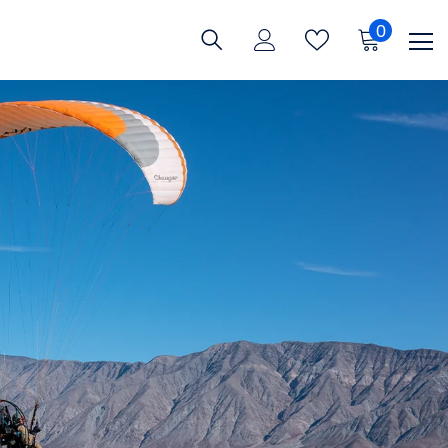
0
0
item