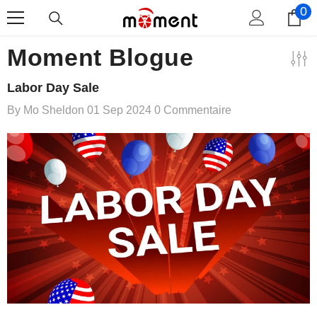
0
0
Ignorer Et Passer Au Contenu
i
Moment Blogue
Labor Day Sale
By
Mo Sheldon
01 Sep 2024
0 Commentaire